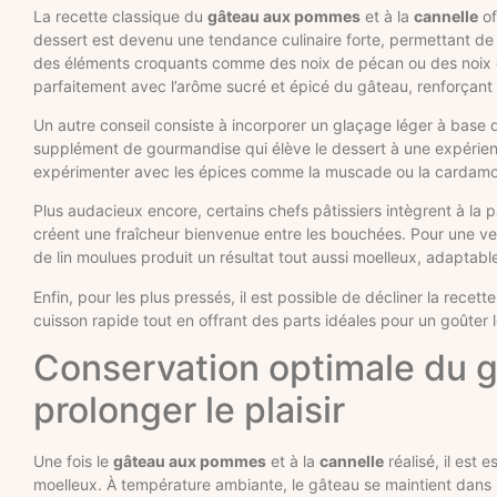
La recette classique du
gâteau aux pommes
et à la
cannelle
of
dessert est devenu une tendance culinaire forte, permettant de r
des éléments croquants comme des noix de pécan ou des noix d
parfaitement avec l’arôme sucré et épicé du gâteau, renforçant s
Un autre conseil consiste à incorporer un glaçage léger à base 
supplément de gourmandise qui élève le dessert à une expérience
expérimenter avec les épices comme la muscade ou la cardamom
Plus audacieux encore, certains chefs pâtissiers intègrent à la 
créent une fraîcheur bienvenue entre les bouchées. Pour une 
de lin moulues produit un résultat tout aussi moelleux, adaptab
Enfin, pour les plus pressés, il est possible de décliner la recet
cuisson rapide tout en offrant des parts idéales pour un goûter l
Conservation optimale du 
prolonger le plaisir
Une fois le
gâteau aux pommes
et à la
cannelle
réalisé, il est 
moelleux. À température ambiante, le gâteau se maintient dans u