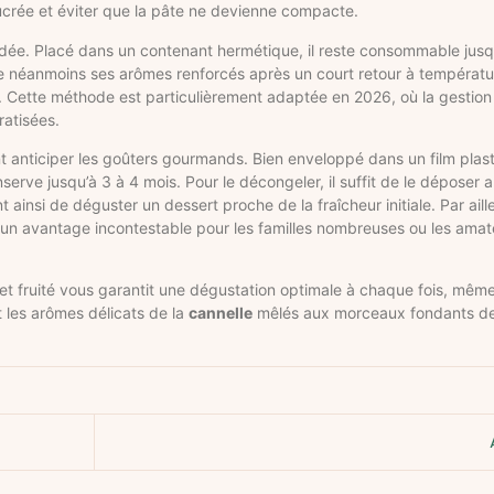
e sucrée et éviter que la pâte ne devienne compacte.
ndée. Placé dans un contenant hermétique, il reste consommable jusq
e néanmoins ses arômes renforcés après un court retour à températ
Cette méthode est particulièrement adaptée en 2026, où la gestion a
ratisées.
nt anticiper les goûters gourmands. Bien enveloppé dans un film plas
rve jusqu’à 3 à 4 mois. Pour le décongeler, il suffit de le déposer au
 ainsi de déguster un dessert proche de la fraîcheur initiale. Par ail
e, un avantage incontestable pour les familles nombreuses ou les amat
 et fruité vous garantit une dégustation optimale à chaque fois, même
t les arômes délicats de la
cannelle
mêlés aux morceaux fondants de