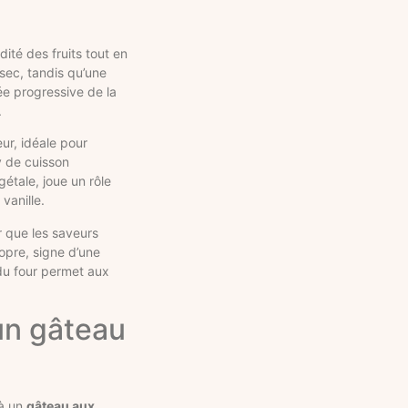
ité des fruits tout en
sec, tandis qu’une
ée progressive de la
.
ur, idéale pour
y de cuisson
étale, joue un rôle
vanille.
r que les saveurs
ropre, signe d’une
du four permet aux
un gâteau
 à un
gâteau aux