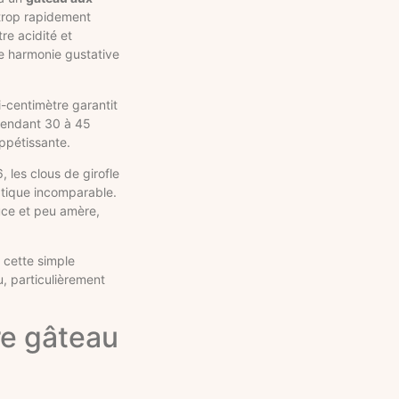
 trop rapidement
re acidité et
e harmonie gustative
-centimètre garantit
n pendant 30 à 45
appétissante.
, les clous de girofle
atique incomparable.
uce et peu amère,
 cette simple
u, particulièrement
re gâteau