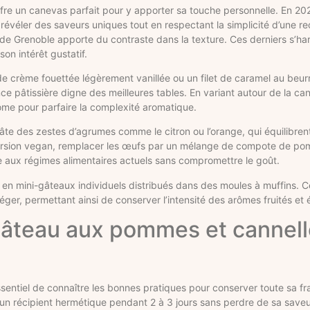
fre un canevas parfait pour y apporter sa touche personnelle. En 20
évéler des saveurs uniques tout en respectant la simplicité d’une rec
e Grenoble apporte du contraste dans la texture. Ces derniers s’ha
on intérêt gustatif.
de crème fouettée légèrement vanillée ou un filet de caramel au beur
 pâtissière digne des meilleures tables. En variant autour de la can
e pour parfaire la complexité aromatique.
pâte des zestes d’agrumes comme le citron ou l’orange, qui équilibrent
version vegan, remplacer les œufs par un mélange de compote de po
le aux régimes alimentaires actuels sans compromettre le goût.
te en mini-gâteaux individuels distribués dans des moules à muffins. Ce
éger, permettant ainsi de conserver l’intensité des arômes fruités et 
gâteau aux pommes et cannell
essentiel de connaître les bonnes pratiques pour conserver toute sa fr
n récipient hermétique pendant 2 à 3 jours sans perdre de sa saveur