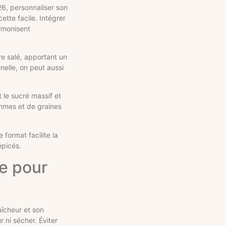
26, personnaliser son
ette facile. Intégrer
rmonisent
re salé, apportant un
nelle, on peut aussi
 le sucré massif et
mmes et de graines
 format facilite la
épicés.
e pour
aîcheur et son
 ni sécher. Éviter