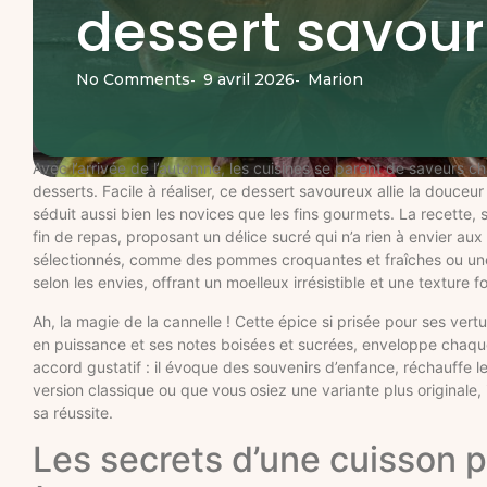
dessert savou
No Comments
9 avril 2026
Marion
-
-
Avec l’arrivée de l’automne, les cuisines se parent de saveurs c
desserts. Facile à réaliser, ce dessert savoureux allie la douceu
séduit aussi bien les novices que les fins gourmets. La recette, s
fin de repas, proposant un délice sucré qui n’a rien à envier au
sélectionnés, comme des pommes croquantes et fraîches ou une p
selon les envies, offrant un moelleux irrésistible et une texture 
Ah, la magie de la cannelle ! Cette épice si prisée pour ses ver
en puissance et ses notes boisées et sucrées, enveloppe chaqu
accord gustatif : il évoque des souvenirs d’enfance, réchauffe
version classique ou que vous osiez une variante plus originale
sa réussite.
Les secrets d’une cuisson 