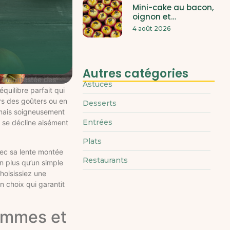
Mini-cake au bacon,
oignon et…
4 août 2026
Autres catégories
r incontestée des
Astuces
quilibre parfait qui
ors des goûters ou en
Desserts
s mais soigneusement
Entrées
 se décline aisément
Plats
vec sa lente montée
Restaurants
n plus qu’un simple
hoisissiez une
n choix qui garantit
pommes et