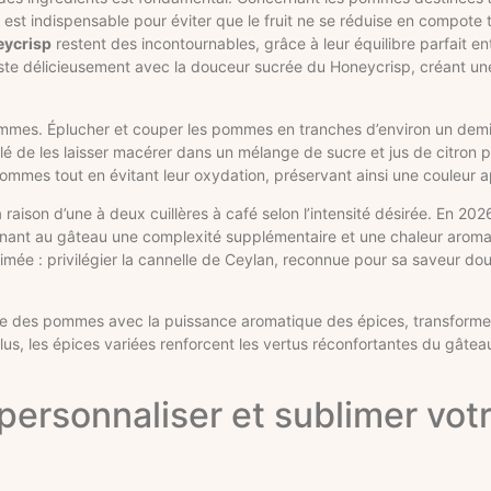
 est indispensable pour éviter que le fruit ne se réduise en compote
ycrisp
restent des incontournables, grâce à leur équilibre parfait ent
ste délicieusement avec la douceur sucrée du Honeycrisp, créant un
ommes. Éplucher et couper les pommes en tranches d’environ un demi
seillé de les laisser macérer dans un mélange de sucre et jus de citro
pommes tout en évitant leur oxydation, préservant ainsi une couleur 
à raison d’une à deux cuillères à café selon l’intensité désirée. En 2026
donnant au gâteau une complexité supplémentaire et une chaleur arom
imée : privilégier la cannelle de Ceylan, reconnue pour sa saveur do
uante des pommes avec la puissance aromatique des épices, transforme
plus, les épices variées renforcent les vertus réconfortantes du gâtea
ersonnaliser et sublimer vot