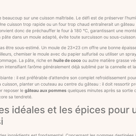
 beaucoup sur une cuisson maîtrisée. Le défi est de préserver l’humid
ne cuisson trop rapide ou un four trop chaud entraînerait un gâteau 
 convient donc de préchauffer le four à 180 °C, garantissant une mont
a pâte dans un moule adapté, évite toute surcuisson ou sous-cuisson
pas être sous-estimé. Un moule de 23×23 cm offre une bonne épaisse
leurs, chemiser le moule avec du papier sulfurisé ou utiliser un spra
 dommage. La pâte, riche en
huile de coco
ou autre matière grasse vég
n intensifiant l’arôme généralement déjà sublimé par la cannelle et la 
iante : il est préférable d’attendre son complet refroidissement pou
a cuisson, planter un couteau au centre du gâteau : il doit ressortir p
er reposer le
gâteau aux pommes
quelques minutes après sa sortie 
core sa tendreté.
 idéales et les épices pour 
i
ix des ingrédients est fondamental. Concernant les pommes destinées