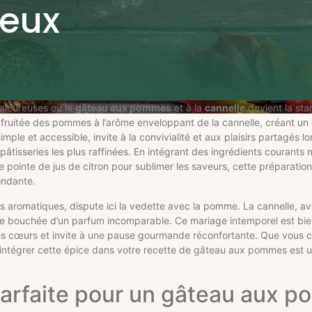
reux
haleureuses où le
gâteau aux pommes
et à la
cannelle
devient la sta
r fruitée des pommes à l’arôme enveloppant de la cannelle, créant un é
imple et accessible, invite à la convivialité et aux plaisirs partagés l
x pâtisseries les plus raffinées. En intégrant des ingrédients courant
ointe de jus de citron pour sublimer les saveurs, cette préparation
fondante.
tus aromatiques, dispute ici la vedette avec la pomme. La cannelle, a
e bouchée d’un parfum incomparable. Ce mariage intemporel est bie
 les cœurs et invite à une pause gourmande réconfortante. Que vous c
, intégrer cette épice dans votre recette de gâteau aux pommes est u
parfaite pour un gâteau aux 