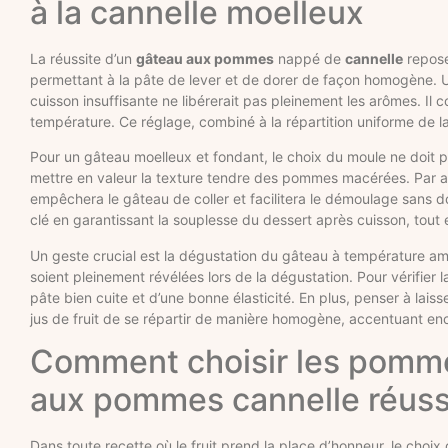
à la cannelle moelleux
La réussite d’un
gâteau aux pommes
nappé de
cannelle
repose
permettant à la pâte de lever et de dorer de façon homogène. U
cuisson insuffisante ne libérerait pas pleinement les arômes. Il
température. Ce réglage, combiné à la répartition uniforme de l
Pour un gâteau moelleux et fondant, le choix du moule ne doit 
mettre en valeur la texture tendre des pommes macérées. Par ail
empêchera le gâteau de coller et facilitera le démoulage sans
clé en garantissant la souplesse du dessert après cuisson, tout e
Un geste crucial est la dégustation du gâteau à température amb
soient pleinement révélées lors de la dégustation. Pour vérifier l
pâte bien cuite et d’une bonne élasticité. En plus, penser à laiss
jus de fruit de se répartir de manière homogène, accentuant en
Comment choisir les pommes
aux pommes cannelle réuss
Dans toute recette où le fruit prend la place d’honneur, le cho