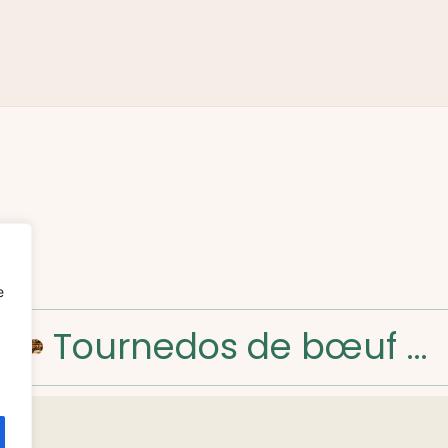
e
Tournedos de bœuf sauce échalote : la recette classique à ne pas manquer