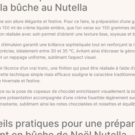
la bûche au Nutella
e son allure élégante et festive. Pour ce faire, la préparation d’une g
ion 150 ml de crème liquide entière, que l’on verse sur 150 grammes d
 réalisée avec soin permet d’obtenir une texture lisse, soyeuse et br
émulsion garantit une brillance sophistiquée tout en renforçant la t
récise, idéalement entre 30 et 35 °C, évitant ainsi d’écraser la géno
t un nappage uniforme, sublimant l’aspect visuel.
l’écorce d’un vrai tronc, une finition qui peut être réalisée à l’aide 
te technique simple mais efficace souligne le caractère traditionne
hivernale et festive.
ace ou la pose de copeaux de chocolat enrichissent visuellement la bû
 qu’une présentation accompagnée d’une crème fouettée légèrement su
rastante, sublimant ainsi les notes chocolatées et noisettes et équili
eils pratiques pour une prépar
ant en bûche de Noël Nutella