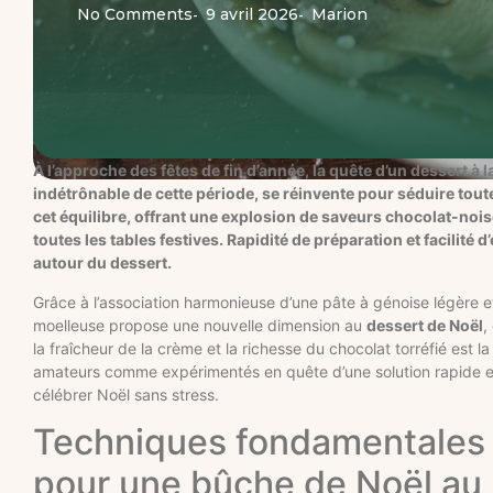
No Comments
9 avril 2026
Marion
-
-
À l’approche des fêtes de fin d’année, la quête d’un dessert à l
indétrônable de cette période, se réinvente pour séduire tout
cet équilibre, offrant une explosion de saveurs chocolat-nois
toutes les tables festives. Rapidité de préparation et facili
autour du dessert.
Grâce à l’association harmonieuse d’une pâte à génoise légère 
moelleuse propose une nouvelle dimension au
dessert de Noël
,
la fraîcheur de la crème et la richesse du chocolat torréfié est l
amateurs comme expérimentés en quête d’une solution rapide et f
célébrer Noël sans stress.
Techniques fondamentales p
pour une bûche de Noël au 