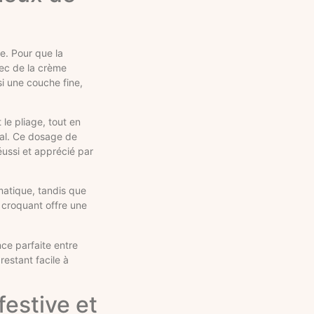
e. Pour que la
vec de la crème
si une couche fine,
 le pliage, tout en
nal. Ce dosage de
éussi et apprécié par
matique, tandis que
t croquant offre une
ce parfaite entre
restant facile à
estive et