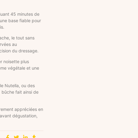
cluant 45 minutes de
 une base fiable pour
is.
ache, le tout sans
ervées au
écision du dressage.
r noisette plus
rème végétale et une
e Nutella, ou des
 bûche fait ainsi de
èrement appréciées en
 avant dégustation,