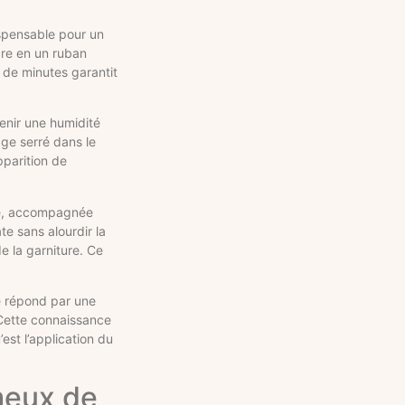
ispensable pour un
cre en un ruban
 de minutes garantit
enir une humidité
age serré dans le
pparition de
ée, accompagnée
e sans alourdir la
e la garniture. Ce
ge répond par une
 Cette connaissance
est l’application du
meux de