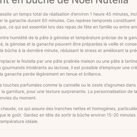
essite un temps total de réalisation d’environ 1 heure 45 minutes, in
ger la ganache durant 60 minutes. Ces repères temporels constituent
ue, ce qui est essentiel lors des repas de fête en famille ou entre am
 entre humidité de la pâte à génoise et température précise de la gan
té, la génoise et la ganache peuvent être préparées la veille et cons
la bûche à la dernière minute, réduisant le stress et améliorant la pr
emplacer le Nutella par une pâte pralinée maison ou une pâte à tartine
les gourmands intolérants au lactose, il est possible d’employer une c
 la ganache perde légèrement en tenue et brillance.
des touches parfumées comme la cannelle ou le zeste d’agrumes dans l
t la garniture, pour une texture surprenante. La personnalisation de la
envies du moment.
chaude, ce qui assure des tranches nettes et homogènes, particuli
e que le goût. Gardez en tête de sortir la bûche environ 15-20 minutes
 température idéale.