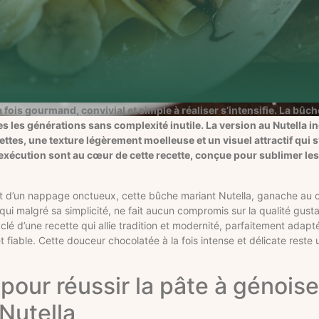
a fois gourmand, convivial et simple à réaliser s’intensifie. La bûc
es les générations sans complexité inutile. La version au Nutella 
ettes, une texture légèrement moelleuse et un visuel attractif qui
té d’exécution sont au cœur de cette recette, conçue pour sublimer 
et d’un nappage onctueux, cette bûche mariant Nutella, ganache au 
 qui malgré sa simplicité, ne fait aucun compromis sur la qualité gustat
a clé d’une recette qui allie tradition et modernité, parfaitement adapt
iable. Cette douceur chocolatée à la fois intense et délicate reste 
our réussir la pâte à génoise
Nutella