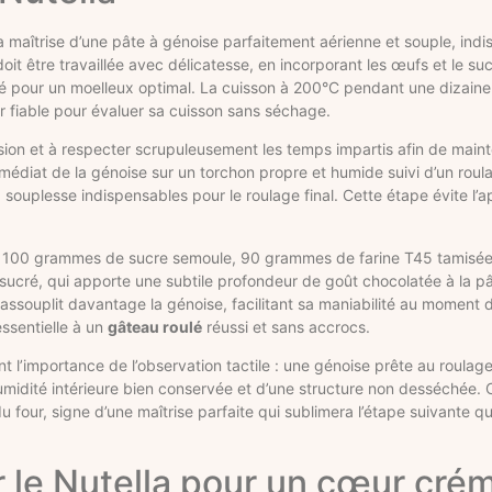
a maîtrise d’une pâte à génoise parfaitement aérienne et souple, ind
oit être travaillée avec délicatesse, en incorporant les œufs et le su
 pour un moelleux optimal. La cuisson à 200°C pendant une dizaine
r fiable pour évaluer sa cuisson sans séchage.
ision et à respecter scrupuleusement les temps impartis afin de maint
médiat de la génoise sur un torchon propre et humide suivi d’un roul
ouplesse indispensables pour le roulage final. Cette étape évite l’a
s, 100 grammes de sucre semoule, 90 grammes de farine T45 tamis
cré, qui apporte une subtile profondeur de goût chocolatée à la pât
assouplit davantage la génoise, facilitant sa maniabilité au moment d
ssentielle à un
gâteau roulé
réussi et sans accrocs.
t l’importance de l’observation tactile : une génoise prête au roula
humidité intérieure bien conservée et d’une structure non desséchée.
u four, signe d’une maîtrise parfaite qui sublimera l’étape suivante qu’
r le Nutella pour un cœur cré