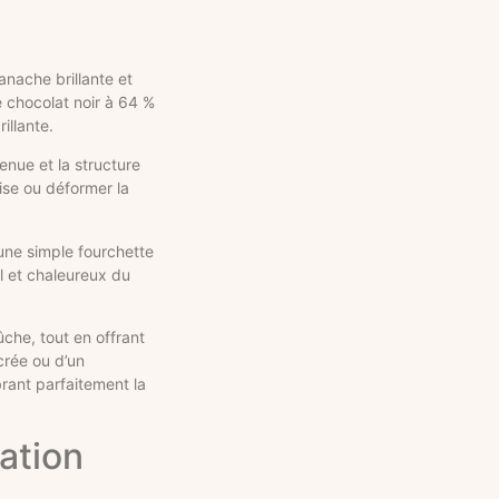
anache brillante et
e chocolat noir à 64 %
illante.
enue et la structure
ise ou déformer la
d’une simple fourchette
l et chaleureux du
che, tout en offrant
crée ou d’un
brant parfaitement la
ation