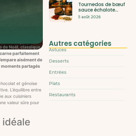
Tournedos de bœuf
sauce échalote…
5 août 2026
Autres catégories
he de Noël, classique
Astuces
incarne parfaitement
 s’empare aisément de
Desserts
les moments partagés
Entrées
Plats
chocolat et génoise
ive. L’équilibre entre
Restaurants
ée aux cuisiniers
une valeur sûre pour
 idéale