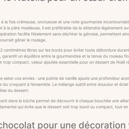
re à la fois crémeuse, onctueuse et une note gourmande incontournabl
nt à la pâte moelleuse, il est préférable de le détendre légèrement a
pération facilite l’étalement sans déchirer la génoise, permettant ain
pourrait gêner le roulage.
 2 centimètres libres sur les bords pour éviter toute débordure durant
garantit un équilibre entre la gourmandise et la tenue du rouleau fi
r trop compact, valeur ajoutée essentielle pour un dessert de Noël r
ée selon vos envies : une pointe de vanille ajoute une profondeur aro
re du croquant à l’ensemble. Le mélange subtil entre douceur et écla
dise du dessert.
éparti dans la bûche permet de découvrir à chaque bouchée une allian
ndamental qui évite que le dessert soit trop lourd ou compact, tout en 
hocolat pour une décoration f