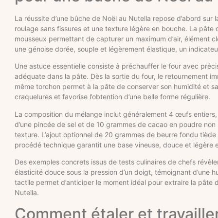
La réussite d’une bûche de Noël au Nutella repose d’abord sur l
roulage sans fissures et une texture légère en bouche. La pâte d
mousseux permettant de capturer un maximum d’air, élément clé
une génoise dorée, souple et légèrement élastique, un indicateu
Une astuce essentielle consiste à préchauffer le four avec préc
adéquate dans la pâte. Dès la sortie du four, le retournement im
même torchon permet à la pâte de conserver son humidité et sa s
craquelures et favorise l’obtention d’une belle forme régulière.
La composition du mélange inclut généralement 4 œufs entier
d’une pincée de sel et de 10 grammes de cacao en poudre non su
texture. L’ajout optionnel de 20 grammes de beurre fondu tiède 
procédé technique garantit une base vineuse, douce et légère e
Des exemples concrets issus de tests culinaires de chefs révèlen
élasticité douce sous la pression d’un doigt, témoignant d’une 
tactile permet d’anticiper le moment idéal pour extraire la pâte d
Nutella.
Comment étaler et travaille