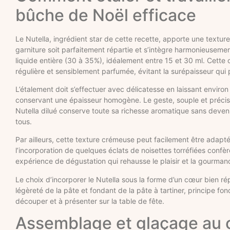
bûche de Noël efficace
Le Nutella, ingrédient star de cette recette, apporte une textu
garniture soit parfaitement répartie et s’intègre harmonieuseme
liquide entière (30 à 35%), idéalement entre 15 et 30 ml. Cette o
régulière et sensiblement parfumée, évitant la surépaisseur qui 
L’étalement doit s’effectuer avec délicatesse en laissant environ
conservant une épaisseur homogène. Le geste, souple et précis, 
Nutella dilué conserve toute sa richesse aromatique sans deveni
tous.
Par ailleurs, cette texture crémeuse peut facilement être adapt
l’incorporation de quelques éclats de noisettes torréfiées confè
expérience de dégustation qui rehausse le plaisir et la gourman
Le choix d’incorporer le Nutella sous la forme d’un cœur bien r
légèreté de la pâte et fondant de la pâte à tartiner, principe fo
découper et à présenter sur la table de fête.
Assemblage et glaçage au c