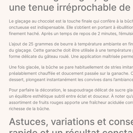
une tenue irréprochable de 
Le glaçage au chocolat est la touche finale qui confère à la bûch
onctueuse est indispensable. Elle s’obtient en portant à ébullit
finement haché. Après un temps de repos de 2 minutes, l’émulsion
L’ajout de 25 grammes de beurre à température ambiante en fin d’
du glaçage. Cette ganache doit être utilisée à une température p
forme délicate du gâteau roulé. Une application maîtrisée perme
Une fois glacée, la bûche se pare habituellement de stries imitant 
préalablement chauffée et doucement passée sur la ganache. Cet
dessert, plongeant instantanément les convives dans l’ambiance 
Pour parfaire la décoration, le saupoudrage délicat de sucre gl
un équilibre esthétique subtil entre éclat et douceur. À noter
assortiment de fruits rouges apporte une fraîcheur acidulée cont
richesse de la bûche.
Astuces, variations et cons
rapide et un résultat const