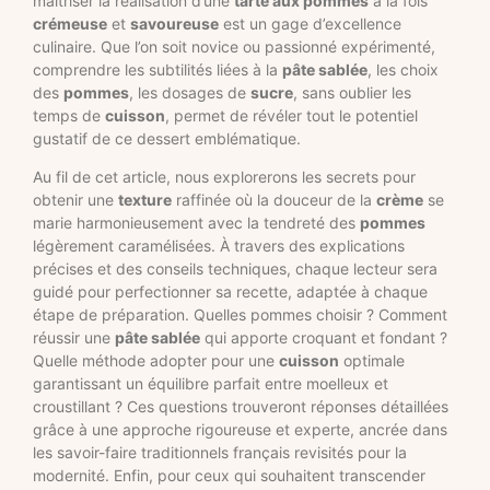
maîtriser la réalisation d’une
tarte aux pommes
à la fois
crémeuse
et
savoureuse
est un gage d’excellence
culinaire. Que l’on soit novice ou passionné expérimenté,
comprendre les subtilités liées à la
pâte sablée
, les choix
des
pommes
, les dosages de
sucre
, sans oublier les
temps de
cuisson
, permet de révéler tout le potentiel
gustatif de ce dessert emblématique.
Au fil de cet article, nous explorerons les secrets pour
obtenir une
texture
raffinée où la douceur de la
crème
se
marie harmonieusement avec la tendreté des
pommes
légèrement caramélisées. À travers des explications
précises et des conseils techniques, chaque lecteur sera
guidé pour perfectionner sa recette, adaptée à chaque
étape de préparation. Quelles pommes choisir ? Comment
réussir une
pâte sablée
qui apporte croquant et fondant ?
Quelle méthode adopter pour une
cuisson
optimale
garantissant un équilibre parfait entre moelleux et
croustillant ? Ces questions trouveront réponses détaillées
grâce à une approche rigoureuse et experte, ancrée dans
les savoir-faire traditionnels français revisités pour la
modernité. Enfin, pour ceux qui souhaitent transcender