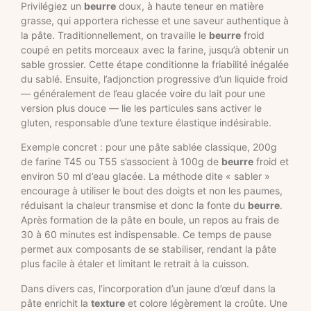
Privilégiez un
beurre
doux, à haute teneur en matière
grasse, qui apportera richesse et une saveur authentique à
la pâte. Traditionnellement, on travaille le
beurre
froid
coupé en petits morceaux avec la farine, jusqu’à obtenir un
sable grossier. Cette étape conditionne la friabilité inégalée
du sablé. Ensuite, l’adjonction progressive d’un liquide froid
— généralement de l’eau glacée voire du lait pour une
version plus douce — lie les particules sans activer le
gluten, responsable d’une texture élastique indésirable.
Exemple concret : pour une pâte sablée classique, 200g
de farine T45 ou T55 s’associent à 100g de
beurre
froid et
environ 50 ml d’eau glacée. La méthode dite « sabler »
encourage à utiliser le bout des doigts et non les paumes,
réduisant la chaleur transmise et donc la fonte du
beurre
.
Après formation de la pâte en boule, un repos au frais de
30 à 60 minutes est indispensable. Ce temps de pause
permet aux composants de se stabiliser, rendant la pâte
plus facile à étaler et limitant le retrait à la cuisson.
Dans divers cas, l’incorporation d’un jaune d’œuf dans la
pâte enrichit la
texture
et colore légèrement la croûte. Une