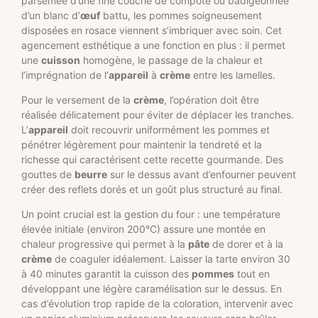
parsemée d’une fine couche de compote ou badigeonnée
d’un blanc d’
œuf
battu, les pommes soigneusement
disposées en rosace viennent s’imbriquer avec soin. Cet
agencement esthétique a une fonction en plus : il permet
une
cuisson
homogène, le passage de la chaleur et
l’imprégnation de l’
appareil
à
crème
entre les lamelles.
Pour le versement de la
crème
, l’opération doit être
réalisée délicatement pour éviter de déplacer les tranches.
L’
appareil
doit recouvrir uniformément les pommes et
pénétrer légèrement pour maintenir la tendreté et la
richesse qui caractérisent cette recette gourmande. Des
gouttes de
beurre
sur le dessus avant d’enfourner peuvent
créer des reflets dorés et un goût plus structuré au final.
Un point crucial est la gestion du four : une température
élevée initiale (environ 200°C) assure une montée en
chaleur progressive qui permet à la
pâte
de dorer et à la
crème
de coaguler idéalement. Laisser la tarte environ 30
à 40 minutes garantit la cuisson des
pommes
tout en
développant une légère caramélisation sur le dessus. En
cas d’évolution trop rapide de la coloration, intervenir avec