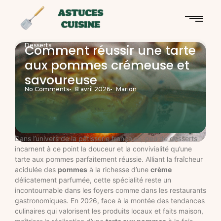
Desserts
Comment réussir une tarte
aux pommes crémeuse et
savoureuse
No Comments
-
8 avril 2026
-
Marion
Dans l’univers de la pâtisserie française, peu de desserts
incarnent à ce point la douceur et la convivialité qu’une
tarte aux pommes parfaitement réussie. Alliant la fraîcheur
acidulée des
pommes
à la richesse d’une
crème
délicatement parfumée, cette spécialité reste un
incontournable dans les foyers comme dans les restaurants
gastronomiques. En 2026, face à la montée des tendances
culinaires qui valorisent les produits locaux et faits maison,