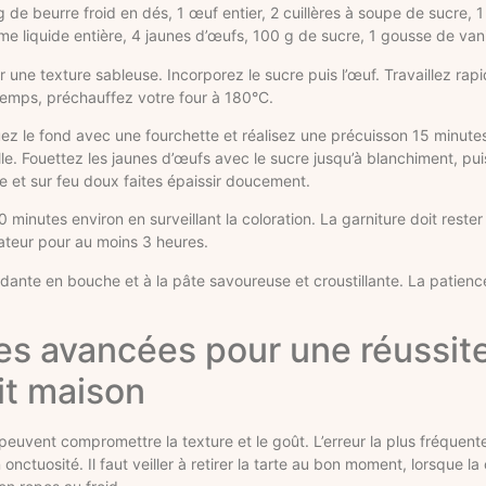
de beurre froid en dés, 1 œuf entier, 2 cuillères à soupe de sucre, 1
me liquide entière, 4 jaunes d’œufs, 100 g de sucre, 1 gousse de vani
 une texture sableuse. Incorporez le sucre puis l’œuf. Travaillez rap
temps, préchauffez votre four à 180°C.
quez le fond avec une fourchette et réalisez une précuisson 15 minutes
le. Fouettez les jaunes d’œufs avec le sucre jusqu’à blanchiment, puis
 et sur feu doux faites épaissir doucement.
minutes environ en surveillant la coloration. La garniture doit reste
rateur pour au moins 3 heures.
ondante en bouche et à la pâte savoureuse et croustillante. La patien
ues avancées pour une réussite
it maison
euvent compromettre la texture et le goût. L’erreur la plus fréquente
nctuosité. Il faut veiller à retirer la tarte au bon moment, lorsque la