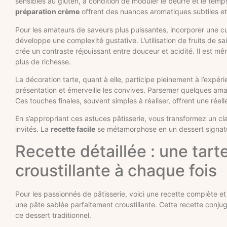
sensibles au gluten, à condition de moduler le beurre et le tem
préparation crème
offrent des nuances aromatiques subtiles et r
Pour les amateurs de saveurs plus puissantes, incorporer une cu
développe une complexité gustative. L’utilisation de fruits de s
crée un contraste réjouissant entre douceur et acidité. Il est m
plus de richesse.
La décoration tarte, quant à elle, participe pleinement à l’expéri
présentation et émerveille les convives. Parsemer quelques aman
Ces touches finales, souvent simples à réaliser, offrent une réell
En s’appropriant ces astuces pâtisserie, vous transformez un cl
invités. La
recette facile
se métamorphose en un dessert signatu
Recette détaillée : une tar
croustillante à chaque fois
Pour les passionnés de pâtisserie, voici une recette complète e
une pâte sablée parfaitement croustillante. Cette recette conjugu
ce dessert traditionnel.