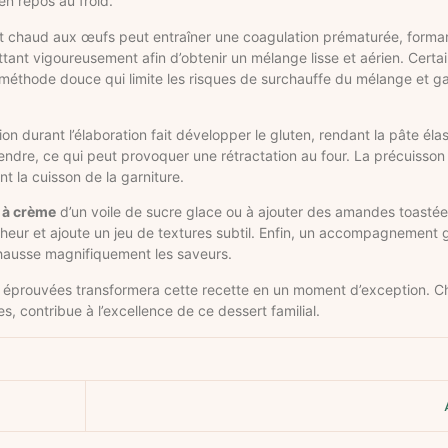
en repos au froid.
u lait chaud aux œufs peut entraîner une coagulation prématurée, forma
ant vigoureusement afin d’obtenir un mélange lisse et aérien. Certai
 méthode douce qui limite les risques de surchauffe du mélange et g
 durant l’élaboration fait développer le gluten, rendant la pâte élast
endre, ce qui peut provoquer une rétractation au four. La précuisson
t la cuisson de la garniture.
e à crème
d’un voile de sucre glace ou à ajouter des amandes toastées
îcheur et ajoute un jeu de textures subtil. Enfin, un accompagneme
rehausse magnifiquement les saveurs.
 éprouvées transformera cette recette en un moment d’exception. Ch
s, contribue à l’excellence de ce dessert familial.