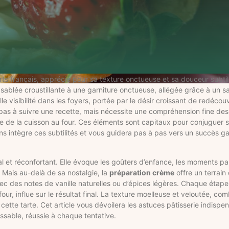
rts français, apprécié pour sa texture onctueuse et sa douceur subti
 sablée croustillante à une garniture onctueuse, allégée grâce à un sa
le visibilité dans les foyers, portée par le désir croissant de redécouv
 pas à suivre une recette, mais nécessite une compréhension fine des
e de la cuisson au four. Ces éléments sont capitaux pour conjuguer s
 intègre ces subtilités et vous guidera pas à pas vers un succès ga
l et réconfortant. Elle évoque les goûters d’enfance, les moments p
. Mais au-delà de sa nostalgie, la
préparation crème
offre un terrain
ec des notes de vanille naturelles ou d’épices légères. Chaque étape
ur, influe sur le résultat final. La texture moelleuse et veloutée, com
te tarte. Cet article vous dévoilera les astuces pâtisserie indispen
issable, réussie à chaque tentative.