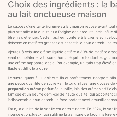
Choix des ingrédients : la 
au lait onctueuse maison
Le succès d’une
tarte à crème
au lait maison repose avant tout 
plus attentifs à la qualité et à l’origine des produits; cela influ
être frais et entier. Cette fraîcheur confère à la crème son velou
richesse en matières grasses est essentielle pour obtenir une t
Ajoutez à cela une crème liquide entière à 30% de matière grass
vient compléter le lait pour créer un équilibre fondant et gour
une crème nappante idéale. Par exemple, un ratio trop élevé en c
fluide et difficile à cuire.
Le sucre, quant à lui, doit être fin et parfaitement incorporé afi
une petite quantité de sucre vanillé ou d’infuser une gousse de 
préparation crème
parfumée, subtile, loin des arômes artificiels
tamisée et un beurre demi-sel de haute qualité, qui apportent cro
indispensable pour obtenir un fond parfaitement croustillant san
Enfin, la qualité de la vanille est déterminante. En 2026, la van
intense et onctueux, qui sublime la garniture de façon naturelle e