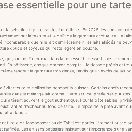
base essentielle pour une tart
sur la sélection rigoureuse des ingrédients. En 2026, les consommate
e directement sur la texture et le goût de la garniture onctueuse. Le
lai
té incomparable que ni le lait demi-écrémé ni les laits allégés ne peu
exture douce et soyeuse qui reste légère en bouche.
e, qui joue un rôle crucial dans la richesse du dessert sans le rend
mand. En pâtisserie, chaque gramme compte – le dosage précis entre la
rème rendrait la garniture trop dense, tandis qu’un excès de lait pou
n d’éviter toute cristallisation pendant la cuisson. Certains chefs rec
vanille dans le mélange lait-crème. Cette astuce, prisée des puristes,
 qui altèrent souvent le goût authentique. Pour la pâte sablée, privilé
ustillant et fraîcheur au fond de tarte. Le repos de la pâte avant cu
s rétractation.
ille naturelle de Madagascar ou de Tahiti est particulièrement prisée 
t raffinée. Les artisans pâtissiers insistent sur l’importance d’une van