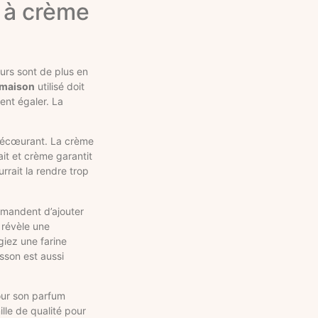
e à crème
urs sont de plus en
t maison
utilisé doit
vent égaler. La
re écœurant. La crème
it et crème garantit
rrait la rendre trop
ommandent d’ajouter
 révèle une
giez une farine
isson est aussi
pour son parfum
ille de qualité pour