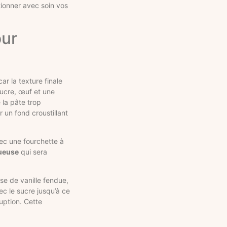
tionner avec soin vos
our
r la texture finale
ucre, œuf et une
 la pâte trop
 un fond croustillant
ec une fourchette à
tueuse
qui sera
e de vanille fendue,
ec le sucre jusqu’à ce
uption. Cette