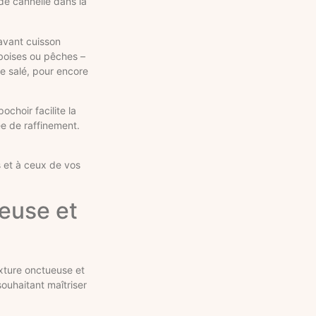
de cannelle dans la
 avant cuisson
mboises ou pêches –
re salé, pour encore
ochoir facilite la
ée de raffinement.
s et à ceux de vos
ueuse et
xture onctueuse et
souhaitant maîtriser