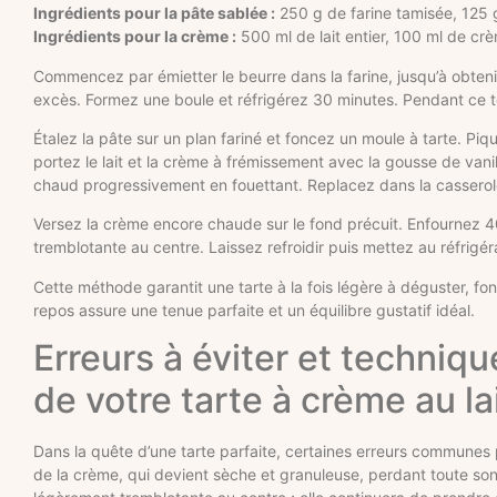
Ingrédients pour la pâte sablée :
250 g de farine tamisée, 125 g 
Ingrédients pour la crème :
500 ml de lait entier, 100 ml de crè
Commencez par émietter le beurre dans la farine, jusqu’à obtenir
excès. Formez une boule et réfrigérez 30 minutes. Pendant ce 
Étalez la pâte sur un plan fariné et foncez un moule à tarte. Pi
portez le lait et la crème à frémissement avec la gousse de vanil
chaud progressivement en fouettant. Replacez dans la casserole
Versez la crème encore chaude sur le fond précuit. Enfournez 40 
tremblotante au centre. Laissez refroidir puis mettez au réfrigé
Cette méthode garantit une tarte à la fois légère à déguster, f
repos assure une tenue parfaite et un équilibre gustatif idéal.
Erreurs à éviter et techniq
de votre tarte à crème au la
Dans la quête d’une tarte parfaite, certaines erreurs communes p
de la crème, qui devient sèche et granuleuse, perdant toute son o