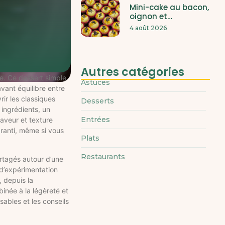
Mini-cake au bacon,
oignon et…
4 août 2026
Autres catégories
le. Ce dessert simple
Astuces
vant équilibre entre
rir les classiques
Desserts
 ingrédients, un
Entrées
aveur et texture
ranti, même si vous
Plats
Restaurants
artagés autour d’une
 d’expérimentation
, depuis la
binée à la légèreté et
sables et les conseils