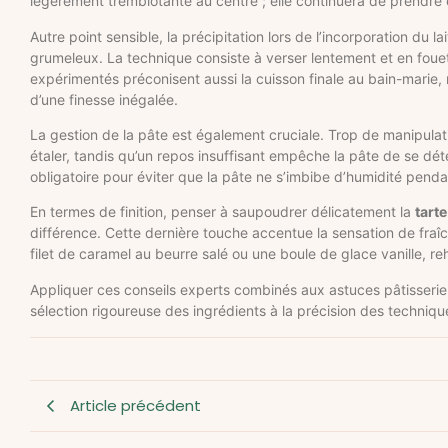
légèrement tremblotante au centre ; elle continuera de prendre 
Autre point sensible, la précipitation lors de l’incorporation d
grumeleux. La technique consiste à verser lentement et en fouett
expérimentés préconisent aussi la cuisson finale au bain-marie,
d’une finesse inégalée.
La gestion de la pâte est également cruciale. Trop de manipulation
étaler, tandis qu’un repos insuffisant empêche la pâte de se dét
obligatoire pour éviter que la pâte ne s’imbibe d’humidité pendan
En termes de finition, penser à saupoudrer délicatement la
tart
différence. Cette dernière touche accentue la sensation de fra
filet de caramel au beurre salé ou une boule de glace vanille, 
Appliquer ces conseils experts combinés aux astuces pâtisserie
sélection rigoureuse des ingrédients à la précision des technique
Article précédent