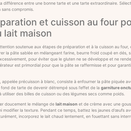
la différence entre une bonne tarte et une tarte extraordinaire. Sélec
on sans compromis.
paration et cuisson au four p
 lait maison
ention soutenue aux étapes de préparation et à la cuisson au four, ca
 la pâte sablée en mélangeant farine, beurre froid coupé en dés, s
r excessivement, pour éviter que le gluten ne se développe et ne rende
rateur est primordial pour que la pâte se raffermisse et pour garantir
, appelée précuisson à blanc, consiste à enfourner la pâte piquée av
fond de tarte de devenir détrempé sous l’effet de la
garniture onc
 à utiliser des billes de cuisson ou des légumes secs comme poids.
uffer doucement le mélange de
lait maison
et de crème avec une gouss
s ni modifier la texture. Pendant ce temps, battez les jaunes d’œufs av
urément, incorporez le lait chaud lentement, en fouettant sans interr