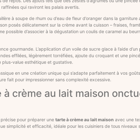
ps de repos. Des ajouts tels que des zestes d’agrumes ou une pincée 
affinées qui raviront les palais avertis.
illère à soupe de rhum ou d’eau de fleur d’oranger dans la garniture
aison posés délicatement sur la crème avant la cuisson – fraises, fra
ême possible d’associer à la dégustation un coulis de caramel au beur
ence gourmande. L’application d’un voile de sucre glace à l’aide d’un p
des effilées, légèrement torréfiées, ajoute du croquant et une pinc
e plus-value esthétique et gustative.
assique en une création unique qui s’adapte parfaitement à vos goût
re fait pour impressionner sans complexité excessive.
te à crème au lait maison onct
t précise pour préparer une
tarte à crème au lait maison
avec une te
e simplicité et efficacité, idéale pour les cuisiniers de tous niveaux 