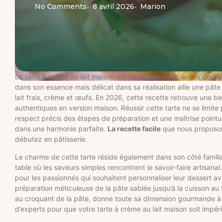
No Comments
8 avril 2026
Marion
-
-
La tarte à crème au lait maison est un incontournable des desse
dans son essence mais délicat dans sa réalisation allie une pâte
lait frais, crème et œufs. En 2026, cette recette retrouve une bel
authentiques en version maison. Réussir cette tarte ne se limite
respect précis des étapes de préparation et une maîtrise pointu
dans une harmonie parfaite.
La recette facile
que nous proposons
débutez en pâtisserie.
Le charme de cette tarte réside également dans son côté familia
table où les saveurs simples rencontrent le savoir-faire artisanal
pour les passionnés qui souhaitent personnaliser leur dessert av
préparation méticuleuse de la pâte sablée jusqu’à la cuisson au fo
au croquant de la pâte, donne toute sa dimension gourmande à cet
d’experts pour que votre tarte à crème au lait maison soit impér