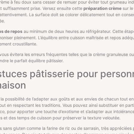
a crème à feu doux sans cesser de remuer pour éviter tout grumeau ind
est suffisamment prise. Versez ensuite cette
préparation crème
sur le
attentivement. La surface doit se colorer délicatement tout en conse
ée.
s de repos
au minimum de deux heures au réfrigérateur. Cette étape
niser pleinement. L’équilibre entre cuisson maîtrisée et repos adéqua
ement croustillante.
vous évitera les erreurs fréquentes telles que la crème granuleuse o
dre le parfait équilibre pâtissier.
tuces pâtisserie pour personn
maison
et la possibilité de l’adapter aux goûts et aux envies de chacun tout 
 en respectant les traditions. Vous pouvez ainsi substituer en partie 
co, pour apporter une touche d’exotisme et s’adapter aux intolérance
s et des temps de cuisson pour préserver la texture veloutée.
es sans gluten comme la farine de riz ou de sarrasin, très appréciées