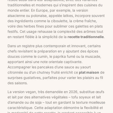
traditionnelles et modernes qui s’inspirent des cuisines du
monde entier. En Europe, par exemple, la version
alsacienne ou polonaise, appelée latkes, incorpore souvent
des ingrédients comme la ciboulette, la crème fraîche,
voire des herbes fines pour sublimer ces galettes en plats
festifs. Cet usage rehausse la complexité des arômes tout
en restant fidèle à la simplicité de la
recette traditionnelle
.
Dans un registre plus contemporain et innovant, certains
chefs revisitent la préparation en y ajoutant des épices
douces comme le cumin, le paprika fumé ou la muscade,
apportant ainsi une note orientale captivante.
Accompagner les pancakes d’une sauce au yaourt
citronnée ou d’un chutney fruité enrichit ce
plat maison
de
surprises gustatives, parfaites pour varier les plaisirs au fil
des saisons.
La version vegan, très demandée en 2026, substitue œufs
et lait par des alternatives végétales – tofu soyeux et lait
d’amande ou de soja – tout en gardant la texture moelleuse
caractéristique. Cette adaptation démontre la flexibilité et
la modernité de cette recette, la rendant accessible à un