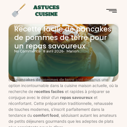
Plats
Recette facile de pancakes
de pommes de terre pour
un repas savoureux
No Comments
-
8 avril 2026
-
Marion
Les
pancakes de pommes de terre
sont devenus une
option incontournable dans la cuisine maison actuelle, où la
recherche de
recettes faciles
et rapides à préparer se
conjugue avec le désir d’un
repas savoureux
et
réconfortant. Cette préparation traditionnelle, rehaussée
de touches modernes, s’inscrit parfaitement dans la
tendance du
comfort food
, séduisant autant les amateurs
de petits déjeuners gourmands que les adeptes de plats