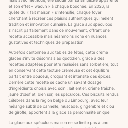
mais avec méthode, elle séduit par sa simplicité apparente
et son effet « waouh » à chaque bouchée. En 2026, la
quête du « fait maison » s’intensifie, chaque foyer
cherchant à recréer ces plaisirs authentiques qui mêlent
tradition et innovation culinaire. La glace aux spéculoos
s’inscrit parfaitement dans ce mouvement, offrant une
recette accessible mais néanmoins riche en nuances
gustatives et techniques de préparation.
Autrefois cantonnée aux tables de fêtes, cette crème
glacée s’invite désormais au quotidien, grâce à des
recettes adaptées pour être réalisées sans sorbetière, tout
en conservant cette texture crémeuse et cet équilibre
parfait entre douceur, croquant et intensité des épices.
Derrière cette recette se cache un savant dosage
d’ingrédients choisis avec soin : lait entier, crème fraîche,
jaune d’œuf et, bien sûr, les spéculoos. Ces biscuits rendus
célèbres dans la région belge du Limbourg, avec leur
mélange subtil de cannelle, muscade, gingembre et clou
de girofle, apportent à la glace sa personnalité unique.
La glace aux spéculoos maison ne se limite pas à une