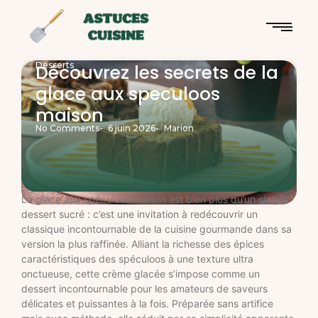
Desserts
Découvrez les secrets de la
glace aux speculoos
maison
No Comments
-
6 juin 2026
-
Marion
La glace aux spéculoos maison est bien plus qu’un simple
dessert sucré : c’est une invitation à redécouvrir un
classique incontournable de la cuisine gourmande dans sa
version la plus raffinée. Alliant la richesse des épices
caractéristiques des spéculoos à une texture ultra
onctueuse, cette crème glacée s’impose comme un
dessert incontournable pour les amateurs de saveurs
délicates et puissantes à la fois. Préparée sans artifice