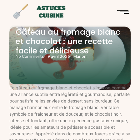
Desserts
Gâteau au fromage blanc
et chocolat : une recette
facile et délicieuse
No Comments
-
9 avril 2026
-
Marion
Le gâteau au fromage blanc et chocolat s’impose comme
une alliance subtile entre légèreté et gourmandise, parfaite
pour satisfaire les envies de dessert sans lourdeur. Ce
mariage harmonieux entre le fromage blanc, véritable
symbole de fraîcheur et de douceur, et le chocolat noir,
intense et fondant, offre une expérience gustative unique,
idéale pour les amateurs de pâtisserie accessible et
savoureuse. Apprécié dans de nombreux foyers grâce à sa