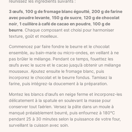
réunissez les ingrédients suivants :
3 œufs
,
100 g de fromage blanc égoutté
,
200 g de farine
avec poudre levante
,
150 g de sucre
,
120 g de chocolat
noir
,
1 cuillère à café de cacao en poudre
,
100 g de
beurre
. Chaque composant est choisi pour harmoniser
texture, goût et moelleux.
Commencez par faire fondre le beurre et le chocolat
ensemble, au bain-marie ou micro-ondes, en veillant à ne
pas brûler le mélange. Pendant ce temps, fouettez les
œufs avec le sucre et le cacao jusqu’à obtenir un mélange
mousseux. Ajoutez ensuite le fromage blanc, puis
incorporez le chocolat et le beurre fondus. Tamisez la
farine, puis intégrez-la doucement à la préparation.
Montez les blancs d’œufs en neige ferme et incorporez-les
délicatement à la spatule en soulevant la masse pour
conserver tout l’aérien. Versez la pâte dans un moule à
manqué préalablement beurré, puis enfournez à 180°C
pendant 25 à 30 minutes selon la puissance de votre four,
surveillant la cuisson avec soin.