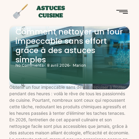
Astuces
Comment nettoyer un four
impeccable sans effort
grâce à des astuces
simples
No Comments
-
8 avril 2026
-
Marion
Obtenir un four impeccable sans devoir s’épuiser à frotter
pendant des heures : voilà le rêve de tous les passionnés
de cuisine. Pourtant, nombreux sont ceux qui repoussent
cette tâche, redoutant les produits chimiques agressifs et
les heures passées à tenter d’éliminer les taches tenaces.
En 2026, l’entretien de cet appareil culinaire et son
nettoyage facile sont plus accessibles que jamais, grâce à
des astuces maison alliant écologie, efficacité et économie.