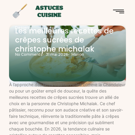
Desserts
Les meilleures recettes de
crêpes sucrées de
christophe michalak
No Comments
-
31 mai 2026
-
Marion
À l’approche des fêtes traditionnelles comme la Chandeleur
ou pour un goûter empli de douceur, la quête des
meilleures recettes de crêpes sucrées trouve un allié de
choix en la personne de Christophe Michalak. Ce chef
pâtissier, reconnu pour son audace créative et son savoir-
faire technique, réinvente la traditionnelle pâte à crêpes
avec une gourmandise et une précision qui subliment
chaque bouchée. En 2026, la tendance culinaire se