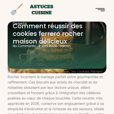
Desserts
Comment réussir des
cookies ferrero rocher
maison délicieux
No Comments
-
8 avril 2026
-
Marion
Dans l’univers de la pâtisserie maison, les cookies Ferrero
Rocher incarnent le mariage parfait entre gourmandise et
raffinement. Ces biscuits aux éclats de chocolat et de
noisettes séduisent par leur texture unique, alliant
croustillant et fondant grâce à l’intégration des célèbres
pralines au cœur de chaque bouchée. Cette recette, très
appréciée en 2026, conserve son engouement grâce à sa
simplicité d’exécution et la richesse de ses saveurs, idéale