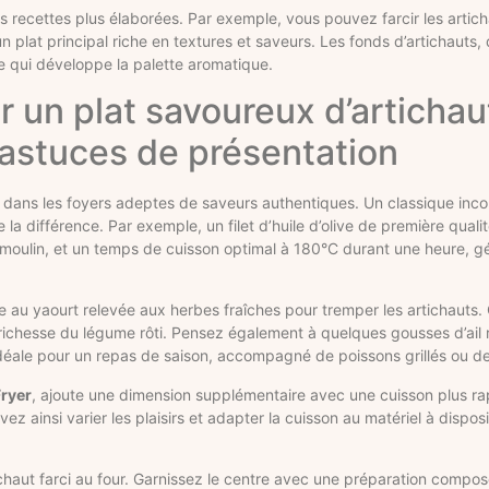
 des recettes plus élaborées. Par exemple, vous pouvez farcir les arti
n plat principal riche en textures et saveurs. Les fonds d’artichauts,
ue qui développe la palette aromatique.
r un plat savoureux d’artichau
 astuces de présentation
é dans les foyers adeptes de saveurs authentiques. Un classique inc
la différence. Par exemple, un filet d’huile d’olive de première qualit
u moulin, et un temps de cuisson optimal à 180°C durant une heure, gé
u yaourt relevée aux herbes fraîches pour tremper les artichauts. C
richesse du légume rôti. Pensez également à quelques gousses d’ail rô
idéale pour un repas de saison, accompagné de poissons grillés ou d
Fryer
, ajoute une dimension supplémentaire avec une cuisson plus ra
ainsi varier les plaisirs et adapter la cuisson au matériel à disposi
tichaut farci au four. Garnissez le centre avec une préparation comp