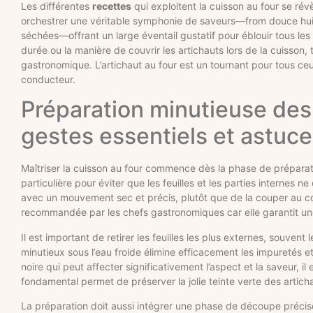
Les différentes
recettes
qui exploitent la cuisson au four se révè
orchestrer une véritable symphonie de saveurs—from douce huile 
séchées—offrant un large éventail gustatif pour éblouir tous les
durée ou la manière de couvrir les artichauts lors de la cuiss
gastronomique. L’artichaut au four est un tournant pour tous ceux
conducteur.
Préparation minutieuse des 
gestes essentiels et astuc
Maîtriser la cuisson au four commence dès la phase de prépara
particulière pour éviter que les feuilles et les parties internes
avec un mouvement sec et précis, plutôt que de la couper au cou
recommandée par les chefs gastronomiques car elle garantit un
Il est important de retirer les feuilles les plus externes, souven
minutieux sous l’eau froide élimine efficacement les impuretés et
noire qui peut affecter significativement l’aspect et la saveur, i
fondamental permet de préserver la jolie teinte verte des artic
La préparation doit aussi intégrer une phase de découpe précise :