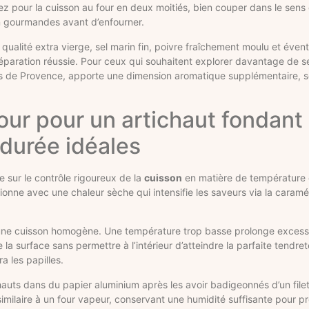
ptez pour la cuisson au four en deux moitiés, bien couper dans le sens 
ion gourmandes avant d’enfourner.
 qualité extra vierge, sel marin fin, poivre fraîchement moulu et évent
préparation réussie. Pour ceux qui souhaitent explorer davantage de s
rbes de Provence, apporte une dimension aromatique supplémentaire, s
ur pour un artichaut fondant 
 durée idéales
 sur le contrôle rigoureux de la
cuisson
en matière de température 
ionne avec une chaleur sèche qui intensifie les saveurs via la caramél
r une cuisson homogène. Une température trop basse prolonge exces
la surface sans permettre à l’intérieur d’atteindre la parfaite tendreté
a les papilles.
ichauts dans du papier aluminium après les avoir badigeonnés d’un filet 
milaire à un four vapeur, conservant une humidité suffisante pour p