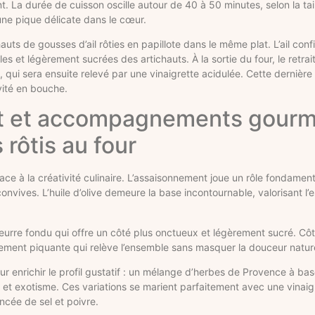
 La durée de cuisson oscille autour de 40 à 50 minutes, selon la tail
une pique délicate dans le cœur.
s de gousses d’ail rôties en papillote dans le même plat. L’ail confi
s et légèrement sucrées des artichauts. À la sortie du four, le retrait
qui sera ensuite relevé par une vinaigrette acidulée. Cette dernière
vité en bouche.
nt et accompagnements gour
 rôtis au four
lace à la créativité culinaire. L’assaisonnement joue un rôle fondamen
onvives. L’huile d’olive demeure la base incontournable, valorisant l’
beurre fondu qui offre un côté plus onctueux et légèrement sucré. Côt
ment piquante qui relève l’ensemble sans masquer la douceur naturell
our enrichir le profil gustatif : un mélange d’herbes de Provence à ba
ur et exotisme. Ces variations se marient parfaitement avec une vinai
ncée de sel et poivre.