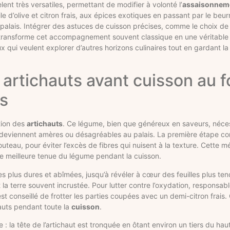
lent très versatiles, permettant de modifier à volonté l’
assaisonnem
d’olive et citron frais, aux épices exotiques en passant par le beurr
 palais. Intégrer des astuces de cuisson précises, comme le choix de
on, transforme cet accompagnement souvent classique en une véritabl
 qui veulent explorer d’autres horizons culinaires tout en gardant la s
artichauts avant cuisson au fo
es
tion des
artichauts
. Ce légume, bien que généreux en saveurs, néces
 ne deviennent amères ou désagréables au palais. La première étape con
teau, pour éviter l’excès de fibres qui nuisent à la texture. Cette 
e meilleure tenue du légume pendant la cuisson.
t les plus dures et abîmées, jusqu’à révéler à cœur des feuilles plus te
 la terre souvent incrustée. Pour lutter contre l’oxydation, responsabl
l est conseillé de frotter les parties coupées avec un demi-citron frais
hauts pendant toute la
cuisson
.
 la tête de l’artichaut est tronquée en ôtant environ un tiers du haut 