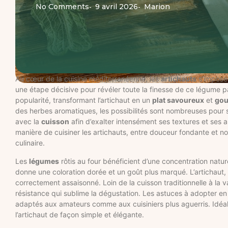
No Comments
9 avril 2026
Marion
-
-
Au cœur de la cuisine méditerranéenne, les
artichauts
s’imposen
une étape décisive pour révéler toute la finesse de ce légume p
popularité, transformant l’artichaut en un
plat savoureux
et
go
des herbes aromatiques, les possibilités sont nombreuses pour su
avec la
cuisson
afin d’exalter intensément ses textures et ses
manière de cuisiner les artichauts, entre douceur fondante et 
culinaire.
Les
légumes
rôtis au four bénéficient d’une concentration natu
donne une coloration dorée et un goût plus marqué. L’artichaut, 
correctement assaisonné. Loin de la cuisson traditionnelle à la 
résistance qui sublime la dégustation. Les astuces à adopter en 2
adaptés aux amateurs comme aux cuisiniers plus aguerris. Idéal
l’artichaut de façon simple et élégante.