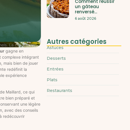
Comment réussir
un gâteau
renversé…
6 août 2026
Autres catégories
els. La cuisson est
Astuces
our
gagne en
nt complexe intégrant
Desserts
e, mais bien de jouer
Entrées
e redéfinit la
ble expérience
Plats
Restaurants
de Maillard, ce qui
tre bien préparé et
 conservant une légère
on, avec des conseils
à redécouvrir