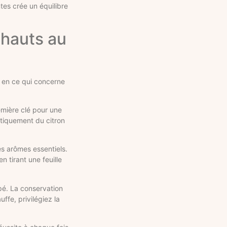
tes crée un équilibre
chauts au
r en ce qui concerne
remière clé pour une
atiquement du citron
es arômes essentiels.
n tirant une feuille
pé. La conservation
ffe, privilégiez la