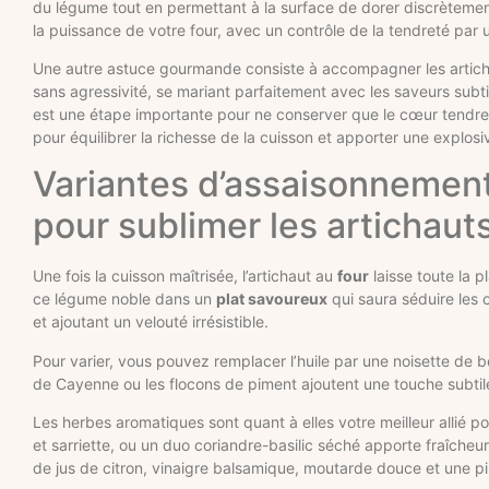
du légume tout en permettant à la surface de dorer discrètement.
la puissance de votre four, avec un contrôle de la tendreté par 
Une autre astuce gourmande consiste à accompagner les artichaut
sans agressivité, se mariant parfaitement avec les saveurs subtile
est une étape importante pour ne conserver que le cœur tendre, 
pour équilibrer la richesse de la cuisson et apporter une explosi
Variantes d’assaisonneme
pour sublimer les artichauts
Une fois la cuisson maîtrisée, l’artichaut au
four
laisse toute la p
ce légume noble dans un
plat savoureux
qui saura séduire les c
et ajoutant un velouté irrésistible.
Pour varier, vous pouvez remplacer l’huile par une noisette de 
de Cayenne ou les flocons de piment ajoutent une touche subtile
Les herbes aromatiques sont quant à elles votre meilleur allié p
et sarriette, ou un duo coriandre-basilic séché apporte fraîche
de jus de citron, vinaigre balsamique, moutarde douce et une pi