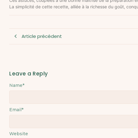
Ces astuces, couplées à une bonne maîtrise de la préparation et 
La simplicité de cette recette, alliée à la richesse du goût, co
Article précédent
Leave a Reply
Name
Alternative:
*
Email
*
Website