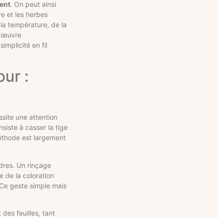
ent
. On peut ainsi
e et les herbes
 la température, de la
e œuvre
implicité en fil
ur :
site une attention
siste à casser la tige
méthode est largement
ndres. Un rinçage
e de la coloration
. Ce geste simple mais
des feuilles, tant