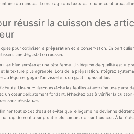
rentaine de minutes. Le mariage des textures fondantes et croustillan
r réussir la cuisson des arti
heur
iques pour optimiser la
préparation
et la conservation. En particulie
tissent une dégustation réussie.
feuilles bien serrées et une tête ferme. Un légume de qualité est la p
 et la texture plus agréable. Lors de la préparation, intégrez systém
rte du légume, gage d’un visuel et d’un goût impeccables.
tichauts. Une surcuisson assèche les feuilles et entraîne une perte d
c un cœur délicatement fondant. N’hésitez pas à vérifier la cuisson e
cer sans résistance.
 éliminer tout excès d’eau et éviter que le légume ne devienne détrem
mmer rapidement pour profiter pleinement de leur fraîcheur. À la réchau