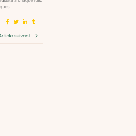
éussite à chaque fois.
iques.
Article suivant