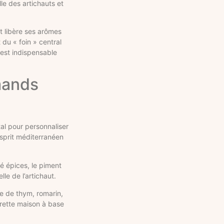
le des artichauts et
t libère ses arômes
 du « foin » central
 est indispensable
mands
tal pour personnaliser
esprit méditerranéen
é épices, le piment
e de l’artichaut.
se de thym, romarin,
grette maison à base