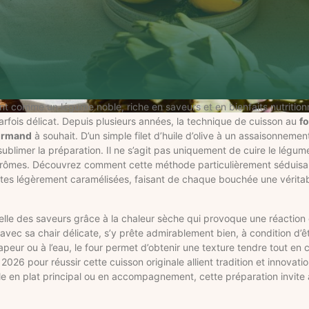
t comme un légume noble, riche en saveurs et en bienfaits nutritionn
arfois délicat. Depuis plusieurs années, la technique de cuisson au
f
urmand
à souhait. D’un simple filet d’huile d’olive à un assaisonneme
blimer la préparation. Il ne s’agit pas uniquement de cuire le légum
 arômes. Découvrez comment cette méthode particulièrement séduisant
notes légèrement caramélisées, faisant de chaque bouchée une vérita
relle des saveurs grâce à la chaleur sèche qui provoque une réaction 
avec sa chair délicate, s’y prête admirablement bien, à condition d’ê
vapeur ou à l’eau, le four permet d’obtenir une texture tendre tout en
026 pour réussir cette cuisson originale allient tradition et innovati
e en plat principal ou en accompagnement, cette préparation invite 