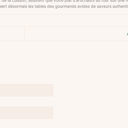
de la cuisson, assurent que votre plat d’artichauts au four soit une r
nquiert désormais les tables des gourmands avides de saveurs authent