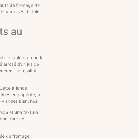
chauts de fromage de
 débarrassés du foin,
ts au
ontournable reprend la
é arrosé d’un jus de
nèrent un résultat
ette alliance
ties en papillote, à
e viandes blanches.
pide et une texture
tion, tout en
osée de fromage,