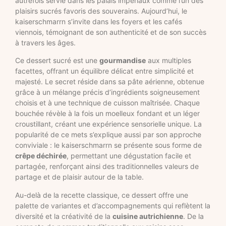
autrefois servie dans les palais impériaux comme l’un des
plaisirs sucrés favoris des souverains. Aujourd’hui, le
kaiserschmarrn s’invite dans les foyers et les cafés
viennois, témoignant de son authenticité et de son succès
à travers les âges.
Ce dessert sucré est une
gourmandise
aux multiples
facettes, offrant un équilibre délicat entre simplicité et
majesté. Le secret réside dans sa pâte aérienne, obtenue
grâce à un mélange précis d’ingrédients soigneusement
choisis et à une technique de cuisson maîtrisée. Chaque
bouchée révèle à la fois un moelleux fondant et un léger
croustillant, créant une expérience sensorielle unique. La
popularité de ce mets s’explique aussi par son approche
conviviale : le kaiserschmarrn se présente sous forme de
crêpe déchirée
, permettant une dégustation facile et
partagée, renforçant ainsi des traditionnelles valeurs de
partage et de plaisir autour de la table.
Au-delà de la recette classique, ce dessert offre une
palette de variantes et d’accompagnements qui reflètent la
diversité et la créativité de la
cuisine autrichienne
. De la