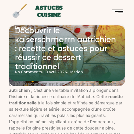
Desserts
Découvrir le
kaiserschmarrn autrichien
: recette et astuces pour
réussir ce dessert
traditionnel
No Comments
-
8 avril 2026
-
Marion
Le
kaiserschmarrn
est bien plus qu’un simple
dessert
autrichien
; c’est une véritable invitation à plonger dans
l’histoire et la richesse culinaire de l’Autriche. Cette
recette
traditionnelle
à la fois simple et raffinée se démarque par
sa texture légère et aérée, accompagnée d’une croûte
caramélisée qui ravit les palais les plus exigeants.
L’appellation même, signifiant « crêpe de l’empereur »,
rappelle l’origine prestigieuse de cette douceur alpine,