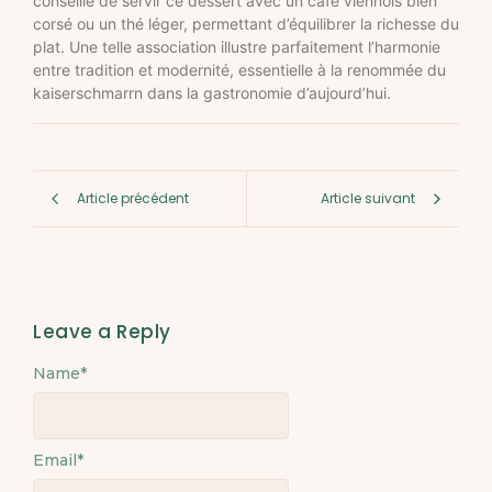
conseillé de servir ce dessert avec un café viennois bien
corsé ou un thé léger, permettant d’équilibrer la richesse du
plat. Une telle association illustre parfaitement l’harmonie
entre tradition et modernité, essentielle à la renommée du
kaiserschmarrn dans la gastronomie d’aujourd’hui.
Article précédent
Article suivant
Leave a Reply
Name
Alternative:
*
Email
*